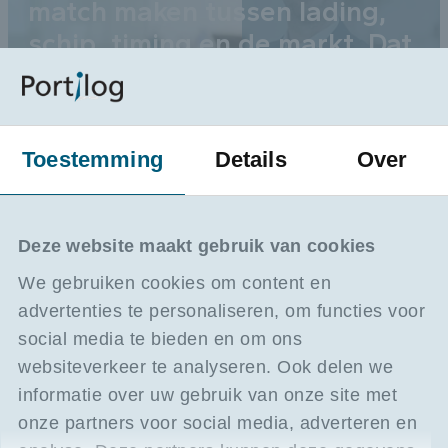
match maken tussen lading,
schip, timing en de markt. Dat
vraagt snelheid én een scherp
oog voor detail.
Pieter Staes
Toestemming
Details
Over
Lees verder
Deze website maakt gebruik van cookies
We gebruiken cookies om content en
advertenties te personaliseren, om functies voor
social media te bieden en om ons
websiteverkeer te analyseren. Ook delen we
informatie over uw gebruik van onze site met
onze partners voor social media, adverteren en