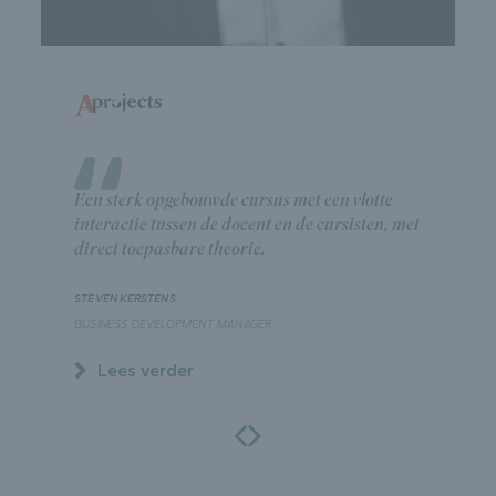
Een sterk opgebouwde cursus met een vlotte
Top cursus, gestructureerd, leerrijk en boeiend
interactie tussen de docent en de cursisten, met
gebracht door een ervaren docent.
direct toepasbare theorie.
ERWIN MICHIELS
STEVEN KERSTENS
SENIOR MANAGER OPERATIONS
BUSINESS DEVELOPMENT MANAGER
Lees verder
Lees verder