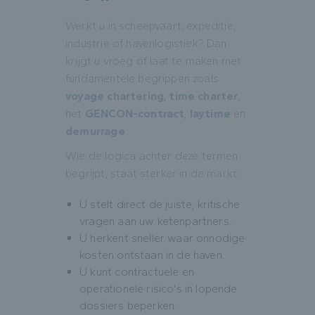
Werkt u in scheepvaart, expeditie,
industrie of havenlogistiek? Dan
krijgt u vroeg of laat te maken met
fundamentele begrippen zoals
voyage chartering
,
time charter
,
het
GENCON-contract
,
laytime
en
demurrage
.
Wie de logica achter deze termen
begrijpt, staat sterker in de markt:
U stelt direct de juiste, kritische
vragen aan uw ketenpartners.
U herkent sneller waar onnodige
kosten ontstaan in de haven.
U kunt contractuele en
operationele risico's in lopende
dossiers beperken.