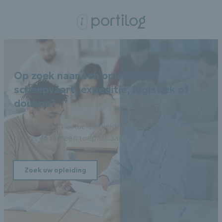
Op zoek naar een opleiding in
scheepvaart, expeditie, logistiek of
douane?
Portilog biedt actuele opleidingen die inspelen op
trends én meteen toepasbaar zijn op de werkvloer.
Zoek uw opleiding