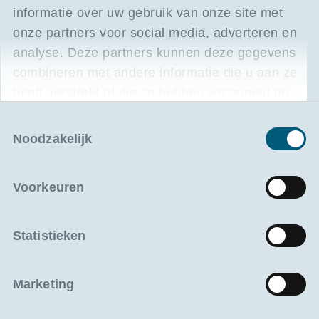
informatie over uw gebruik van onze site met
onze partners voor social media, adverteren en
analyse. Deze partners kunnen deze gegevens
combineren met andere informatie die u aan ze
heeft verstrekt of die ze hebben verzameld op
basis van uw gebruik van hun services.
Toestemmingsselectie
Noodzakelijk
Havenoperaties
Voorkeuren
Werking, veiligheid en logistiek van de
haven
Statistieken
Lees meer
Marketing