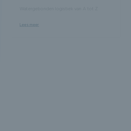
Watergebonden logistiek van A tot Z
Lees meer
Uw team, uw noden, onze
expertise
Wij ontwikkelen opleidingen op maat van
uw bedrijf. Op locatie of online, afgestemd
op uw processen, doelstellingen en