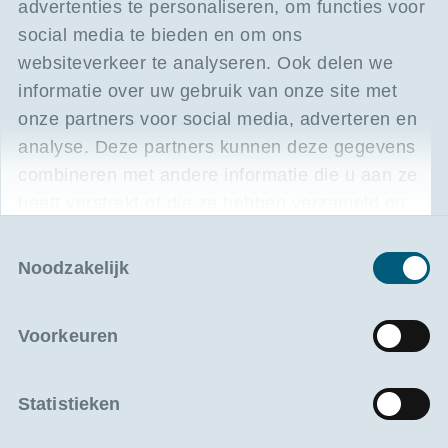
advertenties te personaliseren, om functies voor
social media te bieden en om ons
websiteverkeer te analyseren. Ook delen we
informatie over uw gebruik van onze site met
Meer info op hun website
onze partners voor social media, adverteren en
analyse. Deze partners kunnen deze gegevens
Sectorfondsen
combineren met andere informatie die u aan ze
heeft verstrekt of die ze hebben verzameld op
basis van uw gebruik van hun services.
Toestemmingsselectie
Noodzakelijk
Voorkeuren
Blijf op de hoogte van nieuwe opleidingen en
sectortrends
Statistieken
Schrijf u in op onze nieuwsbrief en ontvang updates
over nieuw aanbod, subsidies en relevante artikels uit de
sector.