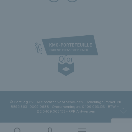
© Portilog BV - Alle rechten voorbehouden - Rekeningnummer ING
BE56 3631 0005 0688 - Ondernemingsnr. 0409.063.153 - BTW nr.:
BE 0409.063.153 - RPR Antwerpen