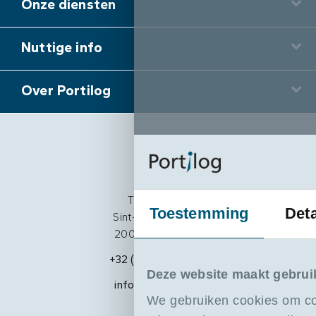
Onze diensten
Nuttige info
Over Portilog
Portilog
The Beacon
Toestemming
Deta
Sint-Pietersvliet 7
2000 Antwerpen
+32 (0)3 205 18 88
Deze website maakt gebrui
info@portilog.be
We gebruiken cookies om co