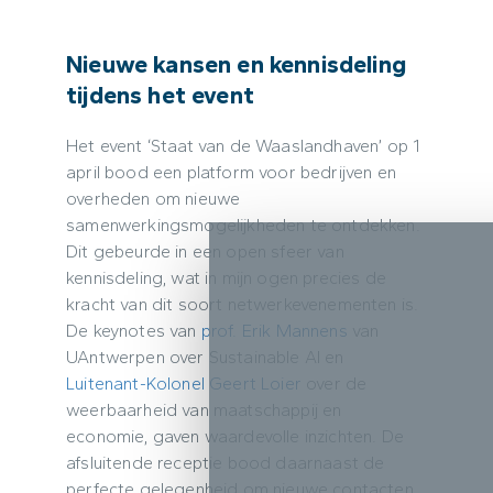
Nieuwe kansen en kennisdeling
tijdens het event
Het event ‘Staat van de Waaslandhaven’ op 1
april bood een platform voor bedrijven en
overheden om nieuwe
samenwerkingsmogelijkheden te ontdekken.
Dit gebeurde in een open sfeer van
kennisdeling, wat in mijn ogen precies de
kracht van dit soort netwerkevenementen is.
De keynotes van
prof. Erik Mannens
van
UAntwerpen over Sustainable AI en
Luitenant-Kolonel Geert Loier
over de
weerbaarheid van maatschappij en
economie, gaven waardevolle inzichten. De
afsluitende receptie bood daarnaast de
perfecte gelegenheid om nieuwe contacten