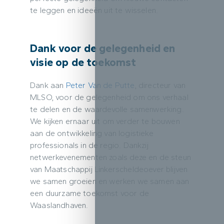
te leggen en ideeën uit te wisselen.
Dank voor de gelegenheid en
visie op de toekomst
Dank aan
Peter Van de Putte
, directeur van
MLSO, voor de gelegenheid om ons verhaal
te delen en de waardevolle samenwerking.
We kijken ernaar uit om verder te bouwen
aan de ontwikkeling van logistieke
professionals in de regio. Dankzij
netwerkevenementen zoals deze en de steun
van Maatschappij Linkerscheldeoever blijven
we samen groeien en werken we samen aan
een duurzame toekomst voor de
Waaslandhaven.