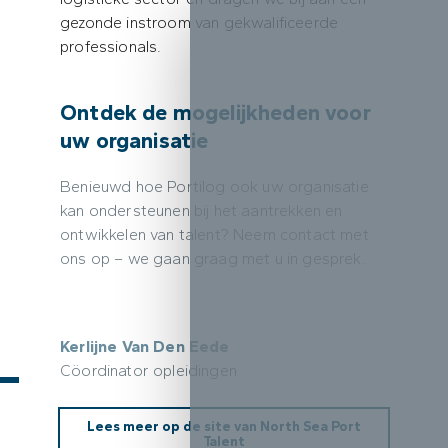
gezonde instroom van gekwalificeerde
professionals.
Ontdek de mogelijkheden voor
uw organisatie
Benieuwd hoe Portilog ook uw organisatie
kan ondersteunen bij het aantrekken en
ontwikkelen van talent? Neem contact met
ons op – we gaan graag met u in gesprek.
Kerlijne Van Den Eede
Cöordinator opleidingen
Lees meer op de site van North Sea Port
Talent