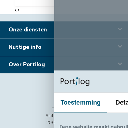
Onze diensten
Nuttige info
Over Portilog
Portilog
Toestemming
Deta
The Beacon
Sint-Pietersvliet 7
2000 Antwerpen
Deze website maakt gebrui