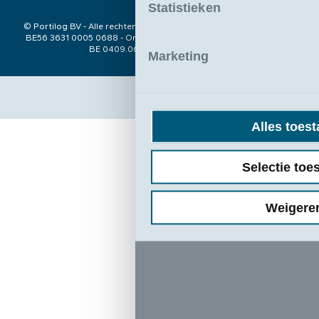
Statistieken
© Portilog BV - Alle rechten voorbehouden - Rekeningnummer ING
BE56 3631 0005 0688 - Ondernemingsnr. 0409.063.153 - BTW nr.:
BE 0409.063.153 - RPR Antwerpen
Marketing
Alles toes
Selectie toe
Weigere