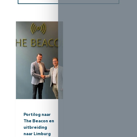
Portilog naar
Portilog breidt
Logistieke
The Beacon en
uit naar
opleidingen in
uitbreiding
Limburg en de
Limburg (Genk
naar Limburg
Kempen
en Hasselt)