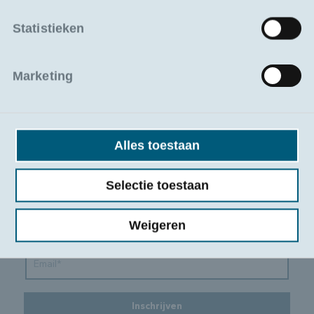
Statistieken
Blijf op de hoogte van nieuwe opleidingen en
sectortrends
Marketing
Schrijf u in op onze nieuwsbrief en ontvang updates
over nieuw aanbod, subsidies en relevante artikels uit de
sector.
Alles toestaan
Selectie toestaan
Weigeren
Inschrijven