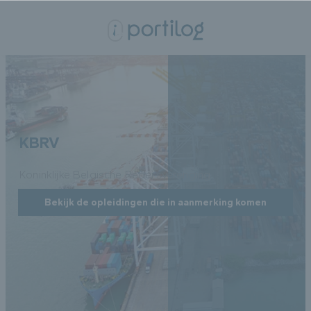
KBRV
Koninklijke Belgische Redersverenging
Bekijk de opleidingen die in aanmerking komen