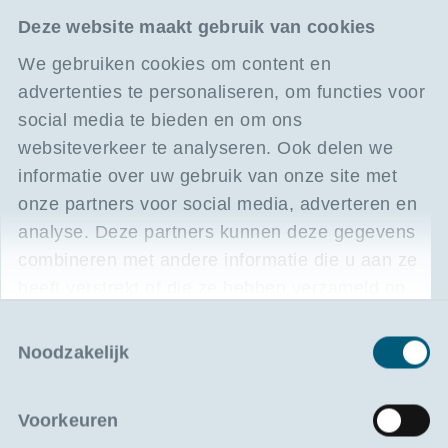
KBRV ondersteunt opleidingen die
Deze website maakt gebruik van cookies
bijdragen aan de competenties van hun
We gebruiken cookies om content en
leden. Daarom genieten KBRV-leden
advertenties te personaliseren, om functies voor
korting op geselecteerde Portilog-
social media te bieden en om ons
opleidingen binnen het domein
websiteverkeer te analyseren. Ook delen we
scheepvaart en maritiem management.
informatie over uw gebruik van onze site met
onze partners voor social media, adverteren en
analyse. Deze partners kunnen deze gegevens
combineren met andere informatie die u aan ze
heeft verstrekt of die ze hebben verzameld op
basis van uw gebruik van hun services.
Toestemmingsselectie
Meer info op hun website
Noodzakelijk
Beroepsverenigingen
Voorkeuren