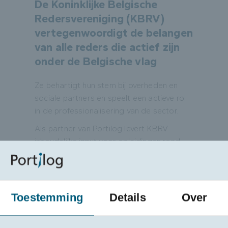
De Koninklijke Belgische
Redersvereniging (KBRV)
vertegenwoordigt de belangen
van alle reders die actief zijn
onder de Belgische vlag
Ze behartigt hun stem bij overheden en
sociale partners en speelt een actieve rol
in de professionalisering van de sector.
Als partner van Portilog levert KBRV
inhoudelijke input voor opleidingen rond
scheepvaart
,
redersactiviteiten
en
internationale maritieme regelgeving
.
Dankzij hun betrokkenheid sluiten onze
opleidingen nauw aan bij de noden van
Toestemming
Details
Over
rederijen in een snel evoluerende sector.
Waarom korting?