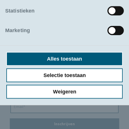
Statistieken
Blijf op de hoogte van nieuwe opleidingen en
sectortrends
Marketing
Schrijf u in op onze nieuwsbrief en ontvang updates
over nieuw aanbod, subsidies en relevante artikels uit de
sector.
Alles toestaan
Selectie toestaan
Weigeren
Inschrijven