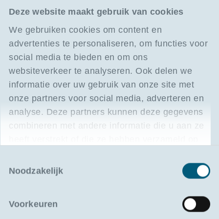
aansluiten bij de noden van hun leden.
Deze website maakt gebruik van cookies
Waarom korting?
We gebruiken cookies om content en
BSV ondersteunt opleidingen die bijdragen
advertenties te personaliseren, om functies voor
aan de deskundigheid van
scheepsagenten. Daarom genieten leden
social media te bieden en om ons
korting op geselecteerde Portilog-
websiteverkeer te analyseren. Ook delen we
opleidingen binnen dit domein.
informatie over uw gebruik van onze site met
onze partners voor social media, adverteren en
analyse. Deze partners kunnen deze gegevens
combineren met andere informatie die u aan ze
heeft verstrekt of die ze hebben verzameld op
basis van uw gebruik van hun services.
Toestemmingsselectie
Meer info op hun website
Noodzakelijk
Beroepsverenigingen
Voorkeuren