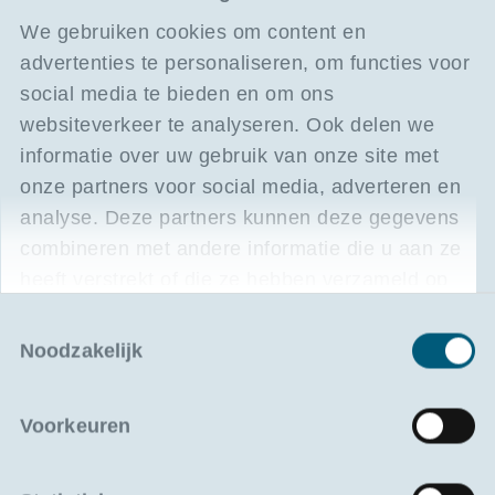
ABAS erkent het belang van gerichte
We gebruiken cookies om content en
vorming voor haar leden. Daarom krijgen
advertenties te personaliseren, om functies voor
ABAS-leden korting op specifieke Portilog-
social media te bieden en om ons
opleidingen die relevant zijn voor hun
websiteverkeer te analyseren. Ook delen we
werking.
informatie over uw gebruik van onze site met
onze partners voor social media, adverteren en
analyse. Deze partners kunnen deze gegevens
combineren met andere informatie die u aan ze
heeft verstrekt of die ze hebben verzameld op
basis van uw gebruik van hun services.
Toestemmingsselectie
Beroepsverenigingen
Noodzakelijk
Voorkeuren
Blijf op de hoogte van nieuwe opleidingen en