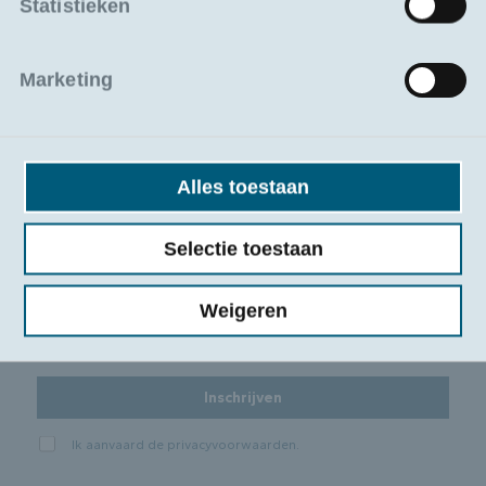
Statistieken
sectortrends
Schrijf u in op onze nieuwsbrief en ontvang updates
Marketing
over nieuw aanbod, subsidies en relevante artikels uit de
sector.
Alles toestaan
Selectie toestaan
Weigeren
Inschrijven
Ik aanvaard de
privacyvoorwaarden
.