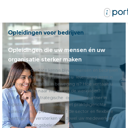
Opleidingen voor bedrijven
Opleidingen die uw mensen én uw
organisatie sterker maken
Zonder up-to-date kennis blijven mensen én bedrijven
stilstaan. Maar hoe stimuleert u levenslang leren in
een sector die altijd in beweging is? Hoe vertaalt u
leerbehoeften naar impact op de werkvloer?
Portilog is uw strategische opleidingspartner in
logistiek, haven en douane. Met praktijkgerichte
opleidingen, topdocenten uit de sector en flexibele
leertrajecten versterken we zowel uw medewerkers
als uw opleidingsbeleid.