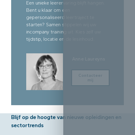
Een unieke leerervaring blijft hangen.
Bent u klaar om een
gepersonaliseerd leertraject te
starten? Samen stippelen wij uw
incompany training uit. Kies zelf uw
tijdstip, locatie en de lesinhoud.
Anne Laureyns
Contacteer
mij
Blijf op de hoogte van nieuwe opleidingen en
sectortrends