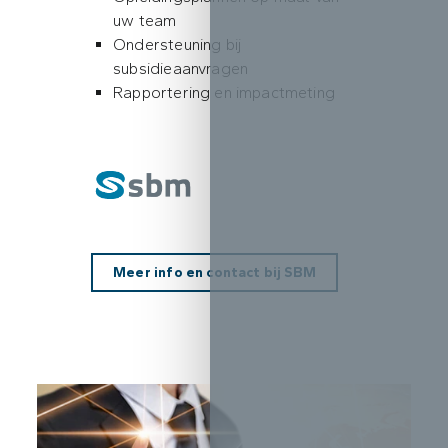
uw team
Ondersteuning bij
subsidieaanvragen
Rapportering en impactmeting
Meer info en contact bij SBM