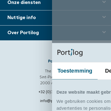
Onze diensten
Nuttige info
Over Portilog
Portilog
Toestemming
De
The Beacon
Sint-Pietersvliet 7
2000 Antwerpen
Deze website maakt gebr
+32 (0)3 205 18 88
info@portilog.be
We gebruiken cookies om
advertenties te personalis