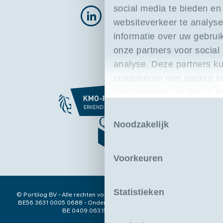
social media te bieden e
websiteverkeer te analys
informatie over uw gebrui
onze partners voor social
analyse. Deze partners 
combineren met andere in
heeft verstrekt of die ze
basis van uw gebruik van 
Toestemmingsselectie
Noodzakelijk
Voorkeuren
Statistieken
© Portilog BV - Alle rechten voorbehouden - Rekeningnummer ING
BE56 3631 0005 0688 - Ondernemingsnr. 0409.063.153 - BTW nr.:
BE 0409.063.153 - RPR Antwerpen