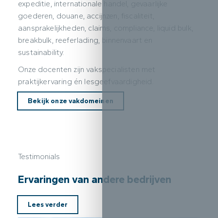
expeditie, internationale handel, gevaarlijke
goederen, douane, accijnzen, fiscaliteit,
aansprakelijkheden, claims, compliance, liquid bulk,
breakbulk, reeferlading, binnenvaart en
sustainability.
Onze docenten zijn vakspecialisten met
praktijkervaring én lesgeefvaardigheid.
Bekijk onze vakdomeinen
Testimonials
Ervaringen van andere bedrijven
Lees verder