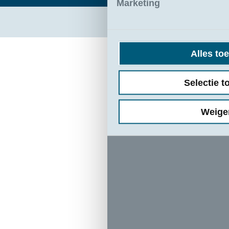
Marketing
Alles to
Selectie t
Weige