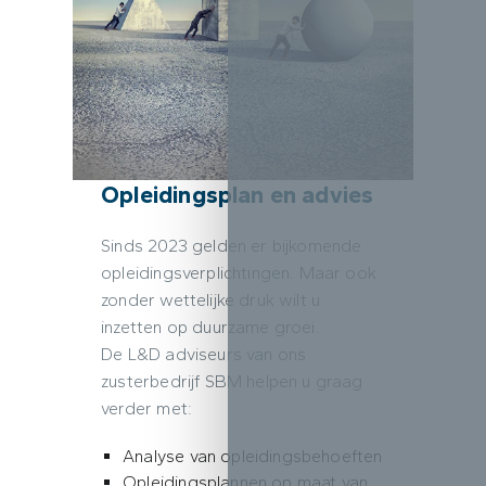
Opleidingsplan en advies
Sinds 2023 gelden er bijkomende
opleidingsverplichtingen. Maar ook
zonder wettelijke druk wilt u
inzetten op duurzame groei.
De L&D adviseurs van ons
zusterbedrijf SBM helpen u graag
verder met:
Analyse van opleidingsbehoeften
Opleidingsplannen op maat van