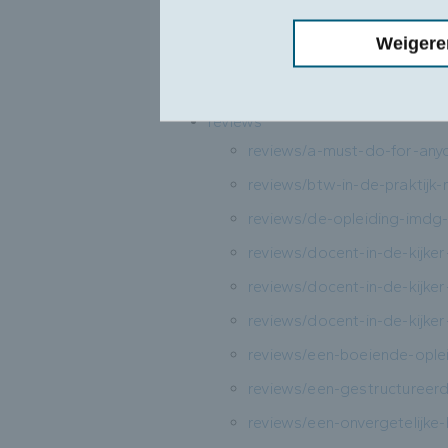
over-ons
Weigere
over-ons/partners
privacy
reviews
reviews/a-must-do-for-anyo
reviews/btw-in-de-praktijk
reviews/de-opleiding-imdg
reviews/docent-in-de-kijke
reviews/docent-in-de-kijke
reviews/docent-in-de-kijke
reviews/een-boeiende-ople
reviews/een-gestructureerde
reviews/een-onvergetelijke