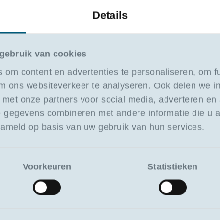
2/ai-training-voor-beslissers-in-logistiek-en-supply-chain
Details
-2/cmr-consignment-note-use-rights-and-liability
2/cmr-vrachtbrief-gebruik-rechten-en-plichten
gebruik van cookies
2/cmr-vrachtbrief-van-theorie-tot-vrachtbrief-correct-invullen
 om content en advertenties te personaliseren, om fu
2/digitalisering-in-haven-en-logistiek-trends-innovaties-en-ai
m ons websiteverkeer te analyseren. Ook delen we i
-2/gdp-pharma-compliance-in-farmaceutische-distributie
e met onze partners voor social media, adverteren en
k-2/rapporteren-met-power-bi
 gegevens combineren met andere informatie die u aa
zameld op basis van uw gebruik van hun services.
-2/wegvervoer-ladingzekering-en-aansprakelijkheden
innenvaart-en-modal-shift
Voorkeuren
Statistieken
maritiem-vervoer-en-havens
nautische-ketenwerking