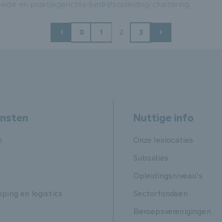
de-en-praktijkgerichte-bedrijfsopleiding-chartering
0
1
2
3
ensten
Nuttige info
n
Onze leslocaties
Subsidies
Opleidingsniveau's
pping en logistics
Sectorfondsen
Beroepsverenigingen