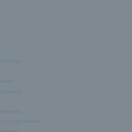
completion
nvullen
koopsucces
ieke-basis
el-voor-de-verlader
-aanvraag