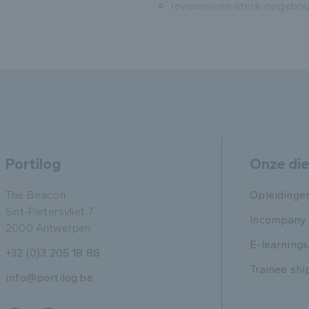
reviews/een-sterk-opgebouw
Portilog
Onze di
The Beacon
Opleidinge
Sint-Pietersvliet 7
Incompany
2000 Antwerpen
E-learnings
+32 (0)3 205 18 88
Trainee shi
info@portilog.be