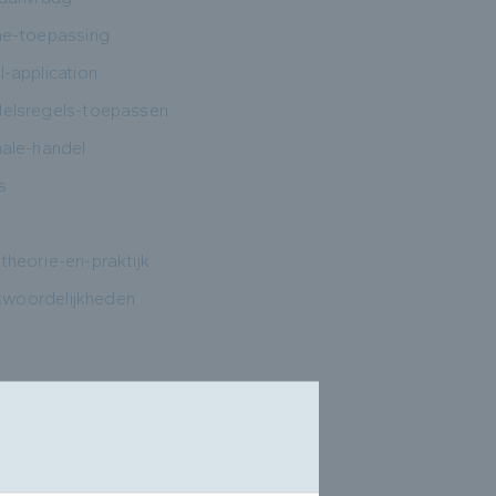
che-toepassing
-application
ndelsregels-toepassen
nale-handel
s
theorie-en-praktijk
ntwoordelijkheden