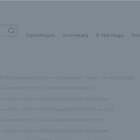
Ons
Opleidingen
Incompany
E-learnings
Tra
Sta
Ons aanbod per domein
Wor
Starten in de logistiek
HR
leiding-havenvoertuigen-signaalgever-haven-van-zeebrugge
Word logistiek professional
en-summer-school-2026-bezoek-hinterland
HR
ven-summer-school-2026-havenbezoek-antwerpen
en-summer-school-2026-havenbezoek-north-sea-po
ven-summer-school-2026-havenbezoek-oostend
ven-summer-school-2026-havenbezoek-zeebrugge