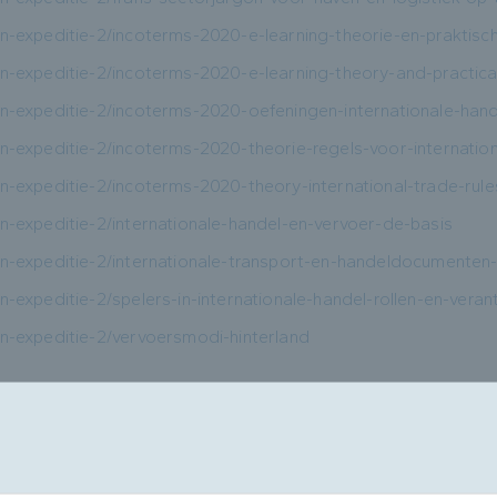
en-expeditie-2/incoterms-2020-e-learning-theorie-en-praktis
en-expeditie-2/incoterms-2020-e-learning-theory-and-practical
-en-expeditie-2/incoterms-2020-oefeningen-internationale-ha
en-expeditie-2/incoterms-2020-theorie-regels-voor-internatio
en-expeditie-2/incoterms-2020-theory-international-trade-rule
en-expeditie-2/internationale-handel-en-vervoer-de-basis
en-expeditie-2/internationale-transport-en-handeldocumenten-
en-expeditie-2/spelers-in-internationale-handel-rollen-en-vera
en-expeditie-2/vervoersmodi-hinterland
bility-in-logistics
-2/ai-basics-voor-operationele-medewerkers-in-logistiek