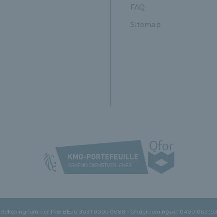
FAQ
Sitemap
 - Rekeningnummer ING BE56 3631 0005 0688 - Ondernemingsnr. 0409.063.153 