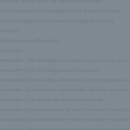
n-summer-school-2026-vier-havens-en-hinterland
enintro-antwerpen-kennismaking-met-de-antwerpse-haven
enintro-zeebrugge-bezoek-haven-zeebrugge-in-een-dag
refresher
acility-security-officer-pfso
en-expeditie
en-expeditie-2/bill-of-lading-from-basics-to-correct-use-and-
n-expeditie-2/bill-of-lading-juridische-aspecten
n-expeditie-2/bill-of-lading-van-basis-tot-correct-gebruik-en-i
-en-expeditie-2/commerciele-vaardigheden-de-basis-voor-ver
en-expeditie-2/de-praktijk-van-het-expediteursvak
en-expeditie-2/documentenflow-bij-import-en-export-de-logist
-en-expeditie-2/documentenflow-bij-import-en-export-essentie
en-expeditie-2/frans-sectorjargon-voor-haven-en-logistiek-op