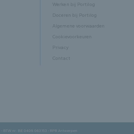
Werken bij Portilog
Doceren bij Portilog
Algemene voorwaarden
Cookievoorkeuren
Privacy
Contact
- BTW nr.: BE 0409.063.153 - RPR Antwerpen