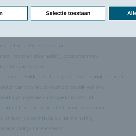
n
Selectie toestaan
All
ne-active-in-the-port-sector
-meer-inzicht-en-zekerheid-bij-dossieropmaak
-update-was-dik-oke
r-carmen-dewilde-over-haar-passie-voor-veiligheid-en-imdg
r-peter-van-den-heuvel-over-de-praktijk-van-btw
r-portilog-in-gesprek-met-gaetan-bascourt
iding-met-praktische-inzichten-voor-btw-vragen
-en-leerrijke-bedrijfsopleiding-chartering
-havenervaring-met-het-team