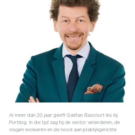
Al meer dan 20 jaar geeft Gaétan Bascourt les bij
Portilog. In die tijd zag hij de sector veranderen, de
vragen evolueren en de nood aan praktijkgerichte