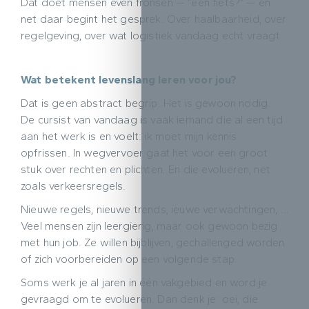
Dat doet mensen even fronsen — “een fiets?” — en
net daar begint het gesprek. Over haalbaarheid, over
regelgeving, over wat logistiek vandaag echt vraagt.
Wat betekent levenslang leren voor jou?
Dat is geen abstract begrip. Het is gewoon nodig.
De cursist van vandaag is vaak iemand die al een tijd
aan het werk is en voelt: ik moet mijn kennis
opfrissen. In wegvervoer gaat het voor een groot
stuk over rechten en plichten. En die evolueren, net
zoals verkeersregels.
Nieuwe regels, nieuwe trends, ieuwe verwachtingen, …
Veel mensen zijn leergierig, maar ook gewoon bezig
met hun job. Ze willen bijblijven, gechallenged worden
of zich voorbereiden op een volgende stap.
Soms werk je al jaren in één vakgebied en word je
gevraagd om te evolueren. Dan denk je: oei, die