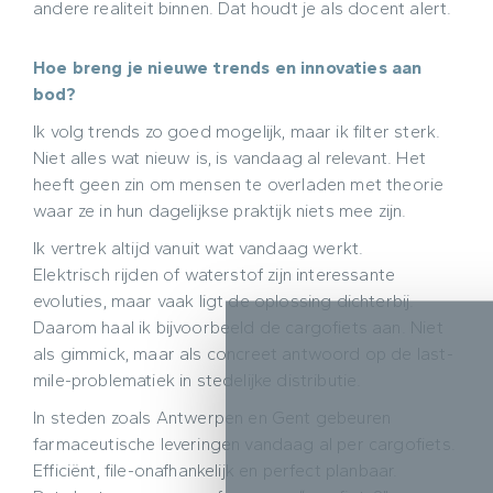
andere realiteit binnen. Dat houdt je als docent alert.
Hoe breng je nieuwe trends en innovaties aan
bod?
Ik volg trends zo goed mogelijk, maar ik filter sterk.
Niet alles wat nieuw is, is vandaag al relevant. Het
heeft geen zin om mensen te overladen met theorie
waar ze in hun dagelijkse praktijk niets mee zijn.
Ik vertrek altijd vanuit wat vandaag werkt.
Elektrisch rijden of waterstof zijn interessante
evoluties, maar vaak ligt de oplossing dichterbij.
Daarom haal ik bijvoorbeeld de cargofiets aan. Niet
als gimmick, maar als concreet antwoord op de last-
mile-problematiek in stedelijke distributie.
In steden zoals Antwerpen en Gent gebeuren
farmaceutische leveringen vandaag al per cargofiets.
Efficiënt, file-onafhankelijk en perfect planbaar.