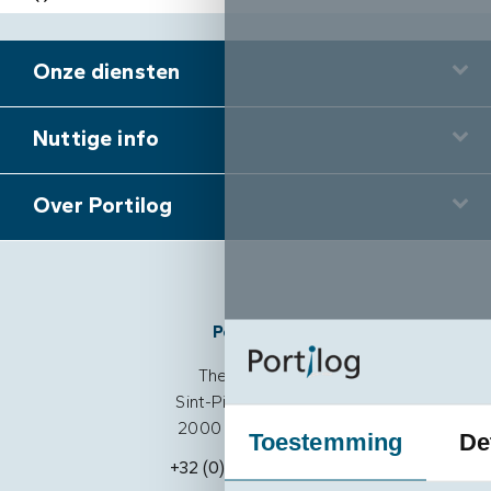
Onze diensten
Nuttige info
Over Portilog
Portilog
The Beacon
Sint-Pietersvliet 7
2000 Antwerpen
Toestemming
De
+32 (0)3 205 18 88