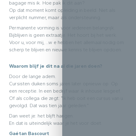
bagage mis ik. Hoe pak ik dit aan?
Op dat moment komt opleiding in beeld. Niet als
verplicht nummer, maar als ondersteuning.
Permanente vorming is voor iedereen belangrijk.
Bijblijven is geen extraatje. Het hoort bij het werk.
Voor u, voor mij, …w e hebben het allemaal nodig om
scherp te blijven en nieuwe kennis te blijven opdoen.
Waarom blijf je dit na al die jaren doen?
Door de lange adem.
Cursisten duiken soms jaren later opnieuw op. Op
een receptie. In een bedrijf waar ik inhouse lesgeef.
Of als collega die zegt: “Ik heb ooit een cursus van u
gevolgd. Dat was tien jaar geleden.”
Dan weet je: het blijft hangen.
En dat is uiteindelijk waar je het voor doet.
Gaétan Bascourt