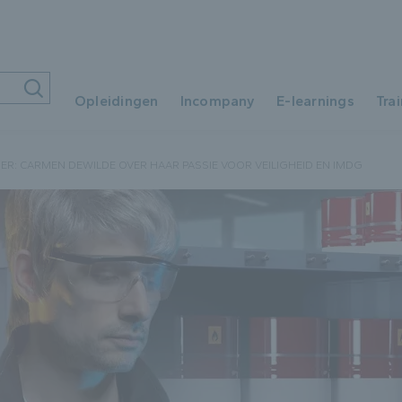
Ons
Opleidingen
Incompany
E-learnings
Tra
Sta
Ons aanbod per domein
KER: CARMEN DEWILDE OVER HAAR PASSIE VOOR VEILIGHEID EN IMDG
Wor
Starten in de logistiek
HR
Word logistiek professional
HR