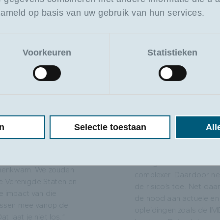
 ze altijd centraal. Ik
deel evengoed mijn erva
zameld op basis van uw gebruik van hun services.
gen mijn cursisten:
mij telkens opnieuw moti
stroomt door mijn
wat je terugkrijgt van c
 dat meen ik ook. Voor
interactie, de vragen, de
Voorkeuren
Statistieken
t veiligheid vooral zorg.
uit hun praktijk. Dat gee
mezelf, maar ook voor
elke keer opnieuw."
rondom mij,
Hoe zie je het vakgeb
el én privé."
‘gevaarlijke goederen’
g kreeg voor mij een
evolueren?
ete betekenis na de
n
Selectie toestaan
All
"De complexiteit neemt t
van 9/11. Ik was toen
duidelijk. Er worden st
an de Zeebrugge. We
gevaarlijke goederen ve
den in Trinidad toen het
de logistieke ketens w
nnenkwam. We zouden
complexer. Daardoor n
de Verenigde Staten en
de risico’s toe. Net daar
 impact van die
de nood aan actuele en 
issen mee vanop de
opleidingen zoals de I
Dat laat je niet los.”