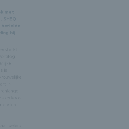
rek met
,
SHEQ
 bezielde
ding bij
ersterkt
ortilog
rlijke
s is
 vrouwelijke
art in
arenlange
ers en koos
r andere
naar beleid