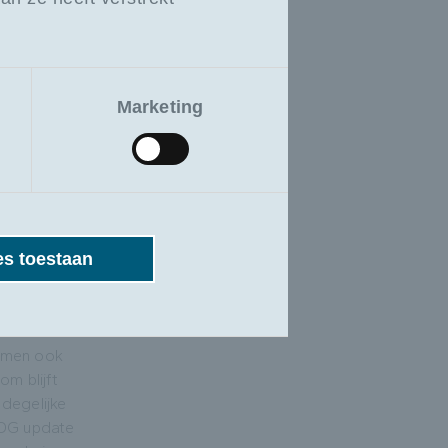
ring. Wat
veert, is
ursisten. De
 inzichten
Marketing
ft energie,
ied
es toestaan
oe, dat is
eeds meer
rvoerd en
orden
emen ook
om blijft
degelijke
MDG update