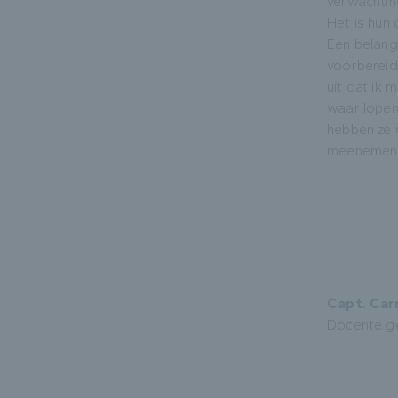
verwachtin
Het is hun 
Een belangr
voorbereid
uit dat ik m
waar lopen
hebben ze 
meenemen 
Capt. Car
Docente ge