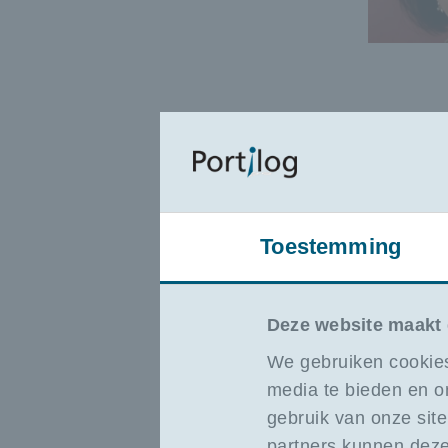
Toestemming
Deze website maakt 
Welke rol 
We gebruiken cookies
jouw loop
media te bieden en o
"Veiligheid
gebruik van onze sit
een rode d
partners kunnen deze
carrière. Z