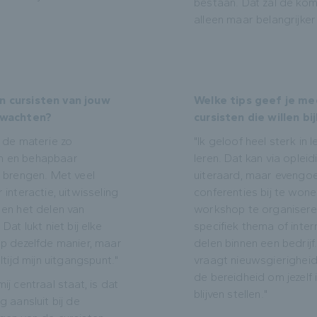
bestaan. Dat zal de ko
alleen maar belangrijke
 cursisten van jouw
Welke tips geef je me
rwachten?
cursisten die willen bij
r de materie zo
"Ik geloof heel sterk in 
 en behapbaar
leren. Dat kan via opleid
e brengen. Met veel
uiteraard, maar evengo
 interactie, uitwisseling
conferenties bij te wone
 en het delen van
workshop te organisere
Dat lukt niet bij elke
specifiek thema of inter
op dezelfde manier, maar
delen binnen een bedrijf. 
altijd mijn uitgangspunt."
vraagt nieuwsgierigheid
de bereidheid om jezelf 
ij centraal staat, is dat
blijven stellen."
g aansluit bij de