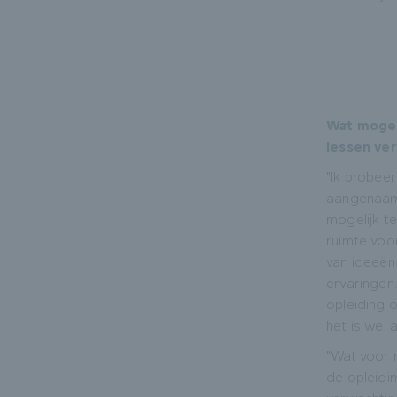
Wat mogen
lessen ve
"Ik probee
aangenaam
mogelijk t
ruimte voor
van ideeën
ervaringen. 
opleiding 
het is wel 
"Wat voor m
de opleidin