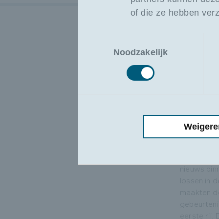
wal stonden
of die ze hebben ver
zeg vaak te
veiligheid 
Toestemmingsselectie
aderen. En
Noodzakelijk
mij beteken
Zorg voor 
de mensen 
professione
“Beveiligin
heel concr
Weigere
aanslagen 
kapitein v
lagen te la
nieuws bi
lossen in 
maakten de
gebeurten
eerste rij. 