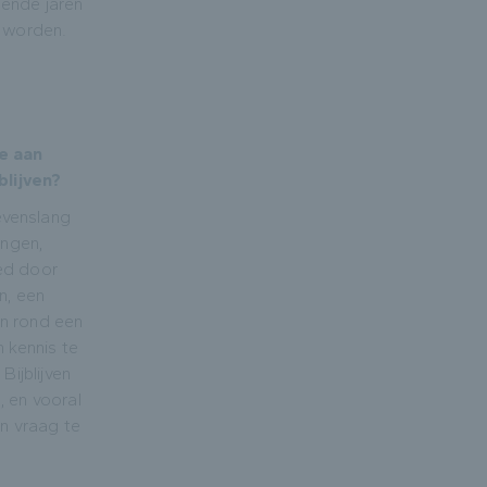
mende jaren
r worden.
e aan
blijven?
levenslang
ingen,
ed door
n, een
n rond een
n kennis te
Bijblijven
, en vooral
in vraag te