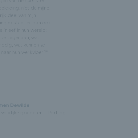
gen van de cursisten.
opleiding, niet de mijne.
ijk deel van mijn
ing bestaat er dan ook
e inleef in hun wereld:
 ze tegenaan, wat
nodig, wat kunnen ze
naar hun werkvloer?"
men Dewilde
vaarlijke goederen – Portilog