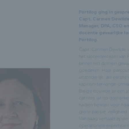
Portilog ging in gesp
Capt. Carmen Dewilde
Manager, DPA, CSO en
docente gevaarlijke la
Portilog.
Capt. Carmen Dewilde v
het docententeam van P
binnen het domein gevaa
goederen. Haar parcour
uitzonderlijk: als eerste
kapitein-ter-lange-omva
België bouwde ze een j
carrière uit op gastank
nadien bewust voor haa
grote passie: veiligheid.
Vandaag vertaalt zij die
operationele expertise 