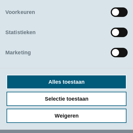
Voorkeuren
De impact en voordelen van de Geautoriseerde
Marktdeelnemer (AEO).
Statistieken
Deel 3: Financiële aspecten en borgstellingen
Borgstellingen gekoppeld aan uw douane-
Marketing
activiteiten.
De nieuwe vergunning ‘doorlopende zekerheid
douane‘ en de impact op uw bedrijfskapitaal.
Alles toestaan
Selectie toestaan
Weigeren