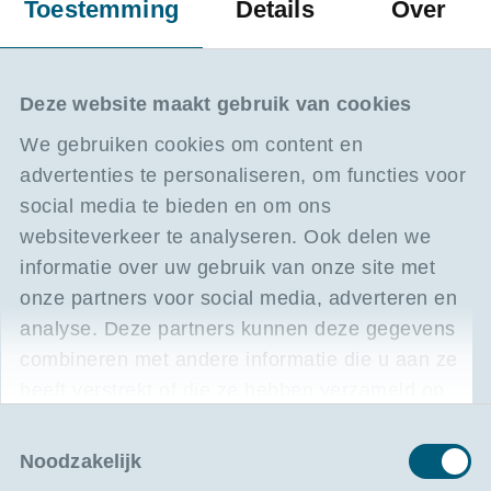
Toestemming
Details
Over
opslag van goederen.
Regelingen en vergunningen inzake
Deze website maakt gebruik van cookies
douanevervoer (transit).
We gebruiken cookies om content en
Douanevereenvoudigingen: hoe u sneller en
advertenties te personaliseren, om functies voor
efficiënter declareert.
social media te bieden en om ons
websiteverkeer te analyseren. Ook delen we
Het correcte gebruik en beheer van
informatie over uw gebruik van onze site met
locatiecodes gekoppeld aan uw lopende
vergunningen.
onze partners voor social media, adverteren en
analyse. Deze partners kunnen deze gegevens
combineren met andere informatie die u aan ze
Deel 2: Wettelijke voorwaarden en
heeft verstrekt of die ze hebben verzameld op
aanvraagprocedures
De voorwaarden voor het bekomen van
basis van uw gebruik van hun services.
Toestemmingsselectie
douanevergunningen: een praktijkgerichte
Noodzakelijk
samenvatting. van de criteria binnen het
Douanewetboek van de Unie (DWU).