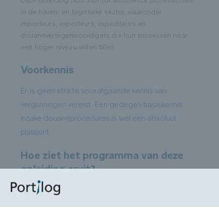
Deze opleiding richt zich tot ambitieuze professionals
in de haven- en logistieke sector, waaronder
importeurs, exporteurs, expediteurs en
douanevertegenwoordigers die hun processen naar
een hoger niveau willen tillen.
Voorkennis
Er is geen strikte voorafgaande kennis van
vergunningen vereist. Een gedegen basiskennis
inzake douaneprocedures is wel een absoluut
pluspunt.
Hoe ziet het programma van deze
opleiding eruit?
Deel 1: Beschikbare douanevergunningen en het
gebruik ervan in de logistieke keten
Vergunningen voor tijdelijke en permanente