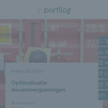
W
I
VANAF 25/01/2027
L
Optimalisatie
V
douanevergunningen
In
Antwerpen