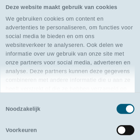
op levertermijnen en kosten?
Deze website maakt gebruik van cookies
We gebruiken cookies om content en
FASE 2: Commerciële cases en klantenvragen
advertenties te personaliseren, om functies voor
(praktische toepassing)
social media te bieden en om ons
Incoterms en impact op commerciële deal
websiteverkeer te analyseren. Ook delen we
Welke Incoterms gebruiken we en wat is
informatie over uw gebruik van onze site met
de impact op de prijs? Wanneer is het
onze partners voor social media, adverteren en
beter om een andere Incoterm voor te
stellen?
analyse. Deze partners kunnen deze gegevens
combineren met andere informatie die u aan ze
heeft verstrekt of die ze hebben verzameld op
Btw en fiscale vertegenwoordiging: impact
basis van uw gebruik van hun services.
voor de klant
Toestemmingsselectie
Wat zijn intracommunautaire leveringen
Noodzakelijk
en hoe beïnvloeden die de btw?
Wat moet een salesprofiel hierover
Voorkeuren
kunnen uitleggen?