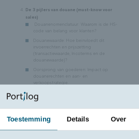
De 3 pijlers van douane (must-know voor
sales)
Douanenomenclatuur: Waarom is de HS-
code van belang voor klanten?
Douanewaarde: Hoe beïnvloedt dit
invoerrechten en prijszetting
(transactiewaarde, Incoterms en de
douanewaarde)?
Oorsprong van goederen: Impact op
douanerechten en aan- en
verkoopstrategie.
Douaneregelingen en impact op het
commercieel proces
Toestemming
Details
Over
Basisproces invoer en uitvoer: Welke
stappen moet sales begrijpen?
Welke douaneregelingen hebben impact