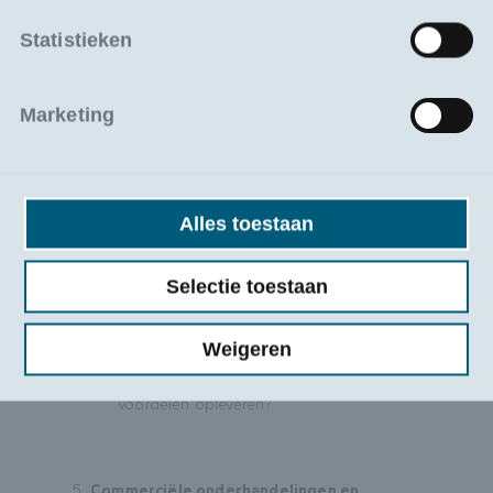
Statistieken
Oorsprong van goederen en invloed op prijs
en levertermijnen
Waarom is de oorsprong van goederen
Marketing
zo belangrijk?
Hoe kan een salesprofiel risico’s en
voordelen signaleren?
Alles toestaan
Speciale douaneregelingen en commerciële
Selectie toestaan
implicaties
Wat is actieve en passieve veredeling en
waarom is dit commercieel relevant?
Weigeren
Hoe kan een douane-entrepot een klant
voordelen opleveren?
Commerciële onderhandelingen en