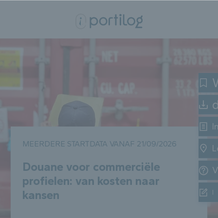
W
I
MEERDERE STARTDATA VANAF 21/09/2026
L
Douane voor commerciële
V
profielen: van kosten naar
kansen
I