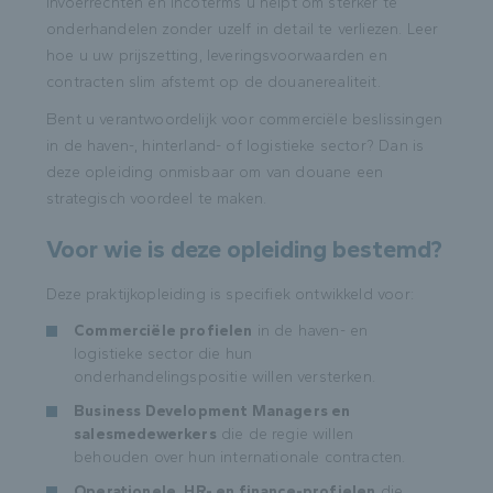
invoerrechten en Incoterms u helpt om sterker te
onderhandelen zonder uzelf in detail te verliezen. Leer
hoe u uw prijszetting, leveringsvoorwaarden en
contracten slim afstemt op de douanerealiteit.
Bent u verantwoordelijk voor commerciële beslissingen
in de haven-, hinterland- of logistieke sector? Dan is
deze opleiding onmisbaar om van douane een
strategisch voordeel te maken.
Voor wie is deze opleiding bestemd?
Deze praktijkopleiding is specifiek ontwikkeld voor:
Commerciële profielen
in de haven- en
logistieke sector die hun
onderhandelingspositie willen versterken.
Business Development Managers en
salesmedewerkers
die de regie willen
behouden over hun internationale contracten.
Operationele, HR- en finance-profielen
die