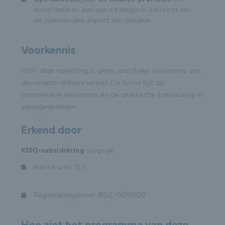
nood hebben aan een strategisch overzicht van
de commerciële impact van douane.
Voorkennis
Voor deze opleiding is geen specifieke voorkennis van
douaneprocedures vereist. De focus ligt op
commerciële awareness en de praktische toepassing in
salesgesprekken.
Erkend door
KMO-subsidiëring
mogelijk:
Aantal uren: 6,5
Registratienummer: BSC-0011609
Hoe ziet het programma van deze