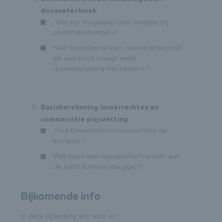
douanetechniek
Wat zijn mogelijke rode vlaggen bij
onderhandelingen?
Hoe formuleer je een correct antwoord
als een klant vraagt welke
douaneregeling het beste is?
Basisberekening invoerrechten en
commerciële prijszetting
Hoe beïnvloeden invoerrechten de
kostprijs?
Wat moet een salesprofiel hierover aan
de klant kunnen uitleggen?
Bijkomende info
Is deze opleiding iets voor u?