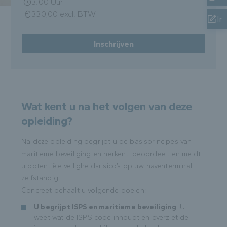
3.00 Uur
330,00 excl. BTW
In
Inschrijven
Wat kent u na het volgen van deze
opleiding?
Na deze opleiding begrijpt u de basisprincipes van
maritieme beveiliging en herkent, beoordeelt en meldt
u potentiële veiligheidsrisico’s op uw haventerminal
zelfstandig.
Concreet behaalt u volgende doelen:
U begrijpt ISPS en maritieme beveiliging
: U
weet wat de ISPS code inhoudt en overziet de