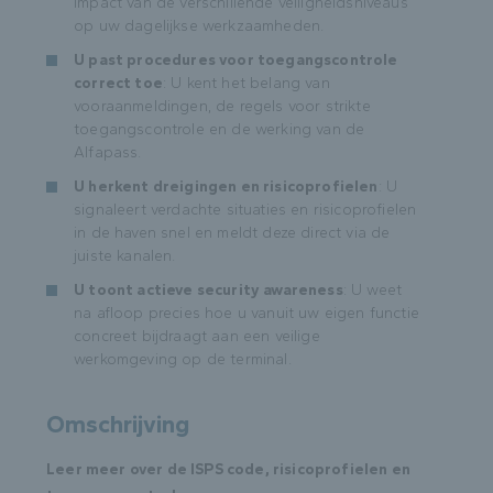
impact van de verschillende veiligheidsniveaus
op uw dagelijkse werkzaamheden.
U past procedures voor toegangscontrole
correct toe
: U kent het belang van
vooraanmeldingen, de regels voor strikte
toegangscontrole en de werking van de
Alfapass.
U herkent dreigingen en risicoprofielen
: U
signaleert verdachte situaties en risicoprofielen
in de haven snel en meldt deze direct via de
juiste kanalen.
U toont actieve security awareness
: U weet
na afloop precies hoe u vanuit uw eigen functie
concreet bijdraagt aan een veilige
werkomgeving op de terminal.
Omschrijving
Leer meer over de ISPS code, risicoprofielen en