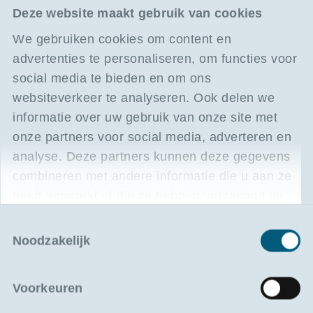
Deze website maakt gebruik van cookies
We gebruiken cookies om content en
advertenties te personaliseren, om functies voor
social media te bieden en om ons
websiteverkeer te analyseren. Ook delen we
informatie over uw gebruik van onze site met
onze partners voor social media, adverteren en
Onze opleidingen
analyse. Deze partners kunnen deze gegevens
Locaties en data
combineren met andere informatie die u aan ze
heeft verstrekt of die ze hebben verzameld op
basis van uw gebruik van hun services.
Antwerpen
Toestemmingsselectie
Vanaf
23/04/2027
Noodzakelijk
330,00 excl. BTW
Voorkeuren
Inschrijven