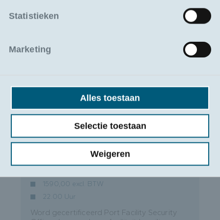
Sint-Pietersvliet 7, 2000 Antwerpen
Statistieken
Bekijk lesdata
Marketing
Volg aparte modules of het
volledige traject!
Alles toestaan
Selectie toestaan
Port Facility Security Officer (PFSO)
Weigeren
Vanaf 19/11/2026
Antwerpen
1590,00 excl. BTW
22.00 Uur
Word gecertificeerd Port Facility Security