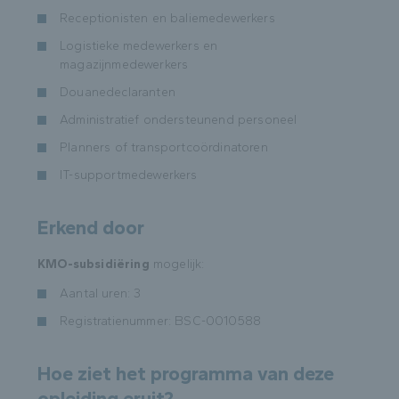
Receptionisten en baliemedewerkers
Logistieke medewerkers en
magazijnmedewerkers
Douanedeclaranten
Administratief ondersteunend personeel
Planners of transportcoördinatoren
IT-supportmedewerkers
Erkend door
KMO-subsidiëring
mogelijk:
Aantal uren: 3
Registratienummer: BSC-0010588
Hoe ziet het programma van deze
opleiding eruit?