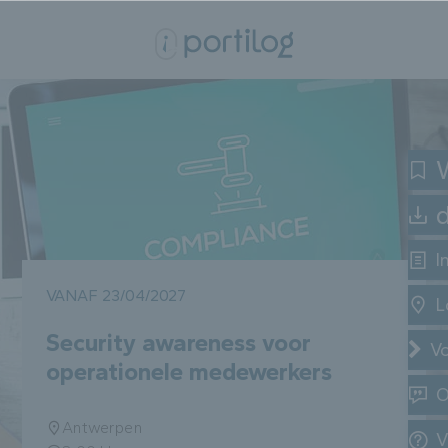
W
I
VANAF 23/04/2027
L
Security awareness voor
Vo
operationele medewerkers
O
Antwerpen
V