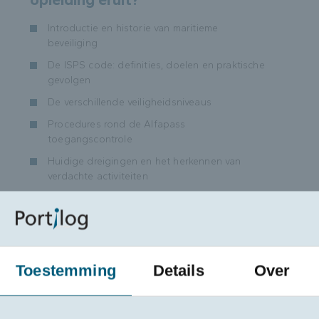
Introductie en historie van maritieme
beveiliging
De ISPS code: definities, doelen en praktische
gevolgen
De verschillende veiligheidsniveaus
Procedures rond de Alfapass
toegangscontrole
Huidige dreigingen en het herkennen van
verdachte activiteiten
Omgaan met personen met een hoog
risicoprofiel
De sleutelrol van operationele medewerkers in
een veilige werkomgeving
Toestemming
Details
Over
Bijkomende info