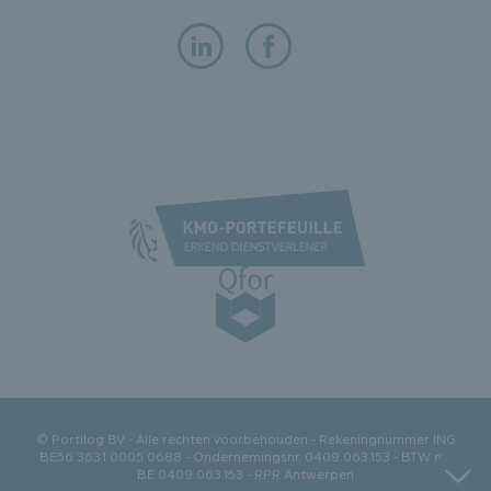
© Portilog BV - Alle rechten voorbehouden - Rekeningnummer ING
BE56 3631 0005 0688 - Ondernemingsnr. 0409.063.153 - BTW nr.:
BE 0409.063.153 - RPR Antwerpen