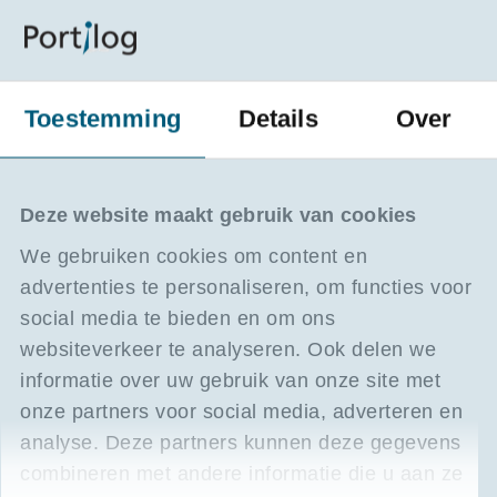
Transport en logistiek
Meer dan 65 logistieke opleidingen vanaf
september in Limburg en de Kempen.
Toestemming
Details
Over
lees meer
5 min
Deze website maakt gebruik van cookies
We gebruiken cookies om content en
advertenties te personaliseren, om functies voor
social media te bieden en om ons
websiteverkeer te analyseren. Ook delen we
informatie over uw gebruik van onze site met
onze partners voor social media, adverteren en
analyse. Deze partners kunnen deze gegevens
combineren met andere informatie die u aan ze