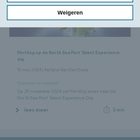
Weigeren
Portilog op de North Sea Port Talent Experience
day
15 nov. 2024 | Kerlijne Van Den Eede
Transport en logistiek
Op 25 november 2024 zet Portilog koers naar de
North Sea Port Talent Experience Day.
lees meer
2 min